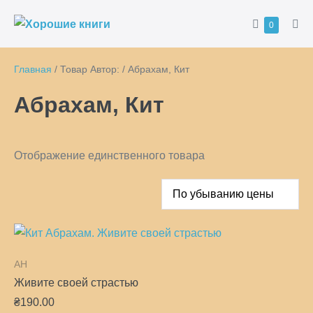
Перейти
Корзина
Товары
0
к
Пер
в
ме
содержимому
корзине
Главная
/ Товар Автор: / Абрахам, Кит
Абрахам, Кит
Отображение единственного товара
AH
Живите своей страстью
₴
190.00