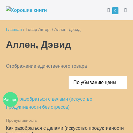
Перейти
Корзина
Товары
0
к
Пер
в
ме
содержимому
корзине
Главная
/ Товар Автор: / Аллен, Дэвид
Аллен, Дэвид
Отображение единственного товара
Распро
дажа!
Продуктивность
Как разобраться с делами (искусство продуктивности