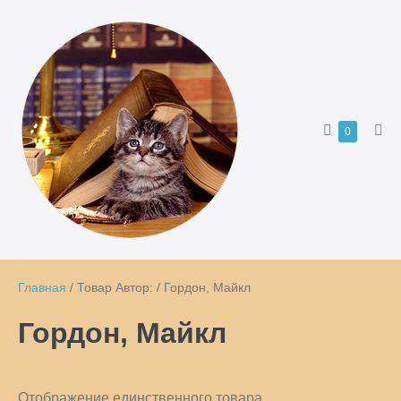
Перейти
к
содержимому
Корзина
Товары
0
Пер
в
ме
корзине
Главная
/ Товар Автор: / Гордон, Майкл
Гордон, Майкл
Отображение единственного товара