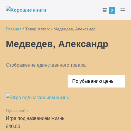
Перейти
Корзина
Товары
0
к
Пер
в
мен
содержимому
корзине
Главная
/ Товар Автор: / Медведев, Александр
Медведев, Александр
Отображение единственного товара
Путь к себе
Игра под названием жизнь
₴
40.00