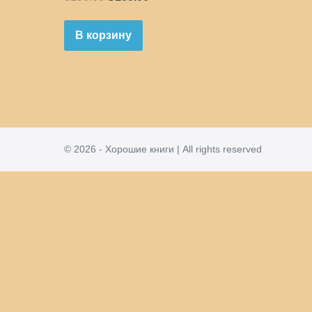
цена
цена:
составляла
₴100.00.
В корзину
₴150.00.
© 2026 - Хорошие книги | All rights reserved