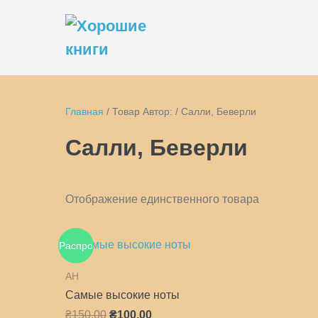
Перейти
к
содержимому
Главная
/ Товар Автор: / Салли, Беверли
Салли, Беверли
Отображение единственного товара
Распро
AH
дажа!
Самые высокие ноты
Первоначальная
Текущая
₴
150.00
₴
100.00