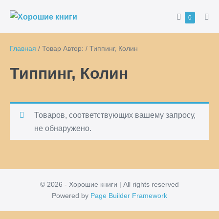
Перейти
Корзина
Товары
0
к
Пер
в
ме
содержимому
корзине
Главная
/ Товар Автор: / Типпинг, Колин
Типпинг, Колин
Товаров, соответствующих вашему запросу,
не обнаружено.
© 2026 - Хорошие книги | All rights reserved
Powered by
Page Builder Framework