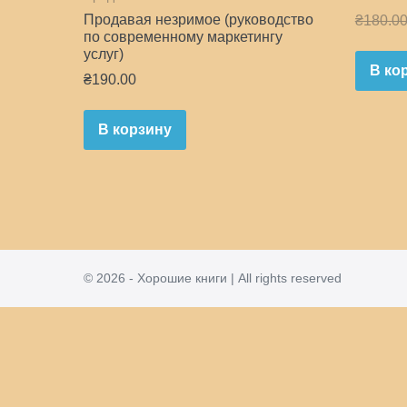
Продавая незримое (руководство
₴
180.0
по современному маркетингу
услуг)
В ко
₴
190.00
В корзину
© 2026 - Хорошие книги | All rights reserved