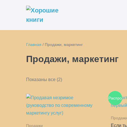
Перейти
к
содержимому
Главная
/ Продажи, маркетинг
Продажи, маркетинг
Цены:
Показаны все (2)
по
убыванию
Распро
дажа!
Продаж
Если т
Продажи