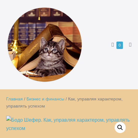
Перейти
к
содержимому
Корзина
Товары
0
Пер
в
ме
корзине
Главная
/
Бизнес и финансы
/ Как, управляя характером,
управлять успехом