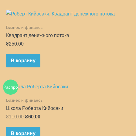
Бизнес и финансы
Квадрант денежного потока
₴
250.00
В корзину
Распро
Бизнес и финансы
дажа!
Школа Роберта Кийосаки
Первоначальная
Текущая
₴
110.00
₴
60.00
цена
цена:
составляла
₴60.00.
В корзину