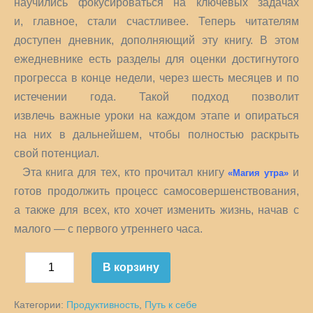
научились фокусироваться на ключевых задачах
и, главное, стали счастливее. Теперь читателям
доступен дневник, дополняющий эту книгу. В этом
ежедневнике есть разделы для оценки достигнутого
прогресса в конце недели, через шесть месяцев и по
истечении года. Такой подход позволит
извлечь важные уроки на каждом этапе и опираться
на них в дальнейшем, чтобы полностью раскрыть
свой потенциал.
Эта книга для тех, кто прочитал книгу
и
«Магия утра»
готов продолжить процесс самосовершенствования,
а также для всех, кто хочет изменить жизнь, начав с
малого — с первого утреннего часа.
Количество
В корзину
Уменьшить
товара
Увеличить
количество
Магия
количество
Категории:
Продуктивность
,
Путь к себе