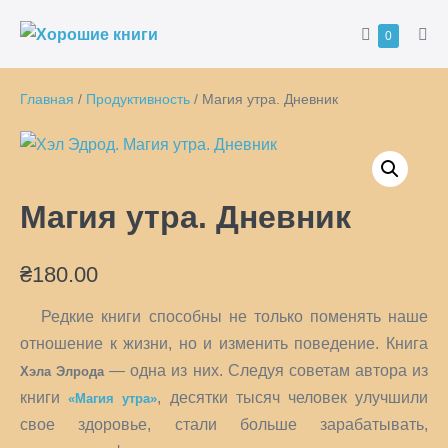
Перейти
Корзина
Товары
0
к
Пер
в
ме
содержимому
корзине
Главная
/
Продуктивность
/ Магия утра. Дневник
Магия утра. Дневник
₴
180.00
Редкие книги способны не только поменять наше
отношение к жизни, но и изменить поведение. Книга
— одна из них. Следуя советам автора из
Хэла Элрода
книги
, десятки тысяч человек улучшили
«Магия утра»
свое здоровье, стали больше зарабатывать,