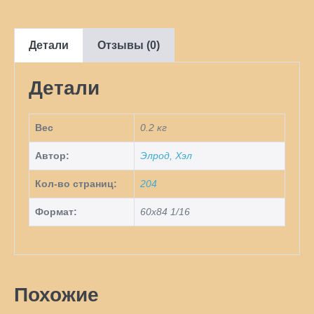
утра.
Дневник
Детали
Отзывы (0)
Детали
Вес
0.2 кг
Автор:
Элрод, Хэл
Кол-во страниц:
204
Формат:
60х84 1/16
Похожие