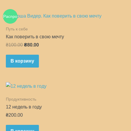
Распро
Путь к себе
дажа!
Как поверить в свою мечту
Первоначальная
Текущая
₴
100.00
₴
80.00
цена
цена:
составляла
₴80.00.
В корзину
₴100.00.
Продуктивность
12 недель в году
₴
200.00