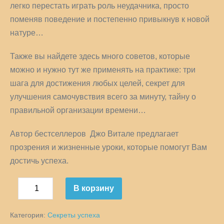
легко перестать играть роль неудачника, просто
поменяв поведение и постепенно привыкнув к новой
натуре…
Также вы найдете здесь много советов, которые
можно и нужно тут же применять на практике: три
шага для достижения любых целей, секрет для
улучшения самочувствия всего за минуту, тайну о
правильной организации времени…
Автор бестселлеров Джо Витале предлагает
прозрения и жизненные уроки, которые помогут Вам
достичь успеха.
Количество
В корзину
Уменьшить
товара
Увеличить
количество
Руководство
количество
Категория:
Секреты успеха