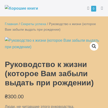
Перейти
Корзина
Товары
0
к
Пер
в
ме
содержимому
корзине
Главная
/
Секреты успеха
/ Руководство к жизни (которое
Вам забыли выдать при рождении)
Руководство к жизни
(которое Вам забыли
выдать при рождении)
₴
300.00
Люди, не читавшие этого руководства,